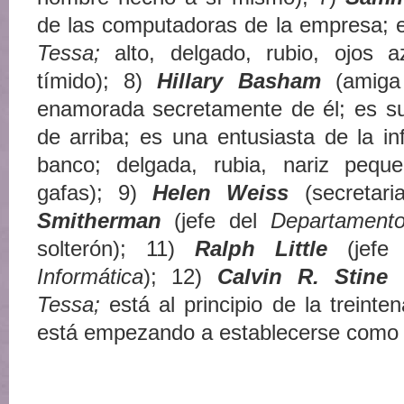
de las computadoras de la empresa;
Tessa;
alto, delgado, rubio, ojos 
tímido); 8)
Hillary Basham
(amig
enamorada secretamente de él; es su 
de arriba; es una entusiasta de la in
banco; delgada, rubia, nariz pequ
gafas); 9)
Helen Weiss
(secretar
Smitherman
(jefe del
Departamento
solterón); 11)
Ralph Little
(jefe
Informática
); 12)
Calvin R. Stine
(
Tessa;
está al principio de la treinten
está empezando a establecerse como a