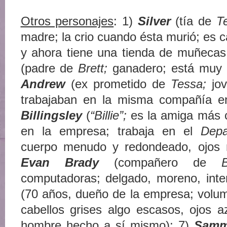
Otros personajes
: 1)
Silver
(tía de
T
madre; la crio cuando ésta murió; es c
y ahora tiene una tienda de muñeca
(padre de
Brett;
ganadero; está muy o
Andrew
(ex prometido de
Tessa;
jo
trabajaban en la misma compañía e
Billingsley
(
“Billie”;
es la amiga más 
en la empresa; trabaja en el
Depa
cuerpo menudo y redondeado, ojos ne
Evan Brady
(compañero de
computadoras; delgado, moreno, inte
(70 años, dueño de la empresa; volum
cabellos grises algo escasos, ojos a
hombre hecho a sí mismo); 7)
Samm